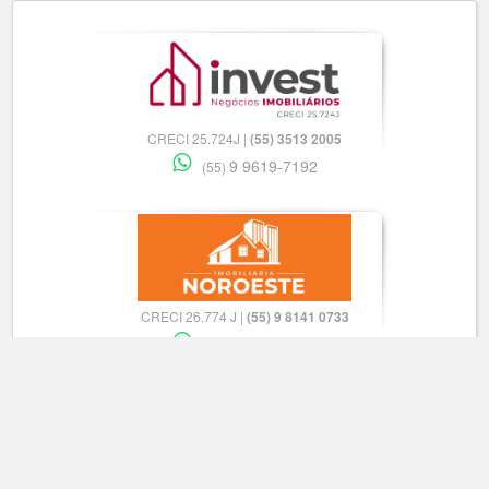
CRECI 25.724J |
(55) 3513 2005
9 9619-7192
(55)
CRECI 26.774 J |
(55) 9 8141 0733
9 9960-8121
(55)