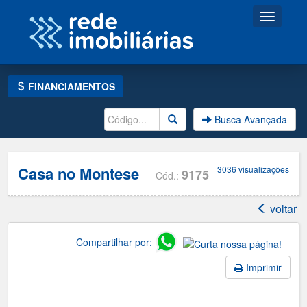
Toggle
navigati
FINANCIAMENTOS
Busca Avançada
Casa no Montese
3036 visualizações
9175
Cód.:
voltar
Compartilhar por:
Imprimir