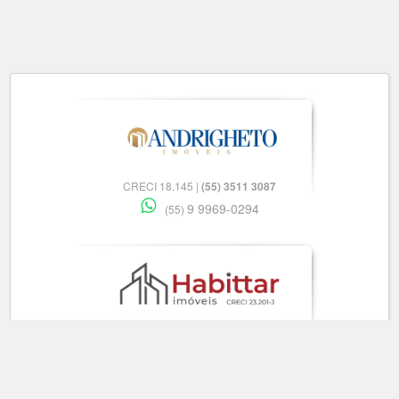
CRECI 18.145 |
(55) 3511 3087
9 9969-0294
(55)
CRECI 23.201-J |
(55) 3512 5145
9 9915-4577
(55)